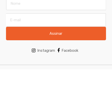
Assinar
Instagram
Facebook
EM CASO DE DUVIDAS! LIGUE-NOS.
São Paulo
Encontre-nos no mapa