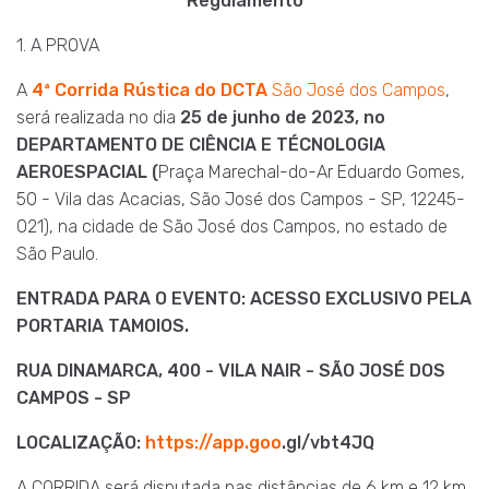
Regulamento
1. A PROVA
A
4ª Corrida Rústica do DCTA
São José dos Campos
,
será realizada no dia
25 de junho de 2023, no
DEPARTAMENTO DE CIÊNCIA E TÉCNOLOGIA
AEROESPACIAL (
Praça Marechal-do-Ar Eduardo Gomes,
50 - Vila das Acacias, São José dos Campos - SP, 12245-
021),
na cidade de São José dos Campos, no estado de
São Paulo.
ENTRADA PARA O EVENTO: ACESSO EXCLUSIVO PELA
PORTARIA TAMOIOS.
RUA DINAMARCA, 400 - VILA NAIR - SÃO JOSÉ DOS
CAMPOS - SP
LOCALIZAÇÃO:
https://app.goo
.gl/vbt4JQ
A CORRIDA será disputada nas distâncias de 6 km e 12 km,